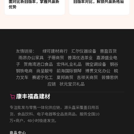
面对比新旧版本，掌握共赢新
旧版本对比，解锁共赢新格局
优势
友情链接：
绿可建材商行
汇尔仪器设备
普盈百货
雨昂办公家具
子珊商贸
普洱优选茶业
嘉源盛业电
子
贺南湾进口食品
宏伟礼业礼品
微空调设备
钢谷
钢铁电商
尚呈靓号
前海国际钢琴
博贯文化办公
皖
力叉车
赛诺宁化工
夏邦商贸
吉祥天商贸
芸慷思供
应链
状元宝贝礼品
康丰福鑫建材
专注批发与零售一体化供应链，源头直采覆盖日用百
货、食品饮料、电子电器等全品类商品，服务全国10
万+商户，48小时极速发货。
商品中心