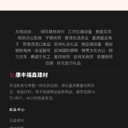
友情链接：
绿可建材商行
汇尔仪器设备
普盈百货
雨昂办公家具
子珊商贸
普洱优选茶业
嘉源盛业电
子
贺南湾进口食品
宏伟礼业礼品
微空调设备
钢谷
钢铁电商
尚呈靓号
前海国际钢琴
博贯文化办公
皖
力叉车
赛诺宁化工
夏邦商贸
吉祥天商贸
芸慷思供
应链
状元宝贝礼品
康丰福鑫建材
专注批发与零售一体化供应链，源头直采覆盖日用百
货、食品饮料、电子电器等全品类商品，服务全国10
万+商户，48小时极速发货。
商品中心
五金建材