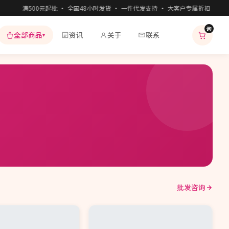
满500元起批 · 全国48小时发货 · 一件代发支持 · 大客户专属折扣 · 7
询
全部商品
资讯
关于
联系
▾
批发咨询