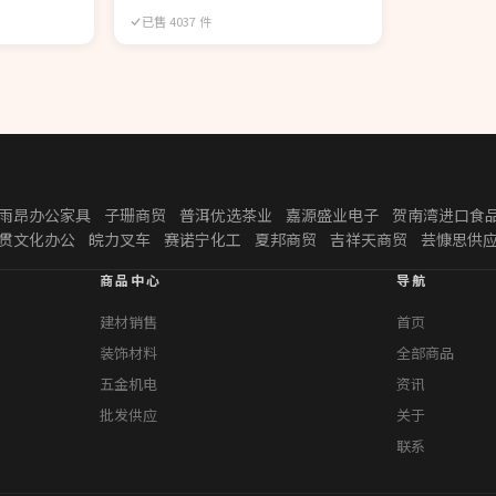
已售 4037 件
雨昂办公家具
子珊商贸
普洱优选茶业
嘉源盛业电子
贺南湾进口食
贯文化办公
皖力叉车
赛诺宁化工
夏邦商贸
吉祥天商贸
芸慷思供
商品中心
导航
建材销售
首页
装饰材料
全部商品
五金机电
资讯
批发供应
关于
联系