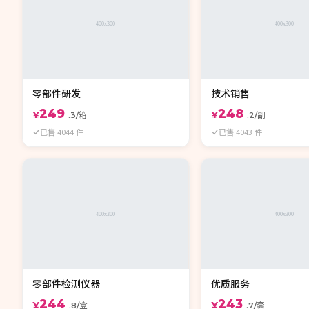
零部件研发
技术销售
249
248
¥
¥
.3/箱
.2/副
已售 4044 件
已售 4043 件
零部件检测仪器
优质服务
244
243
¥
¥
.8/盒
.7/套