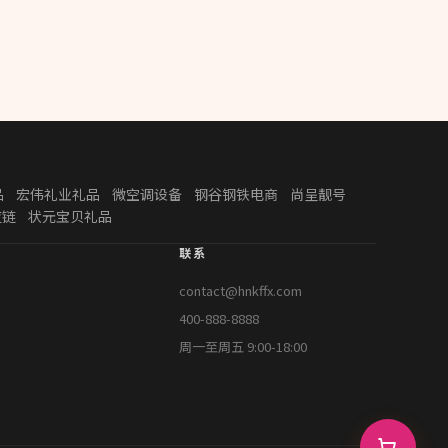
品
宏伟礼业礼品
微空调设备
钢谷钢铁电商
尚呈靓号
应链
状元宝贝礼品
联系
contact@hnkffx.com
400-888-8888
周一至周五 9:00-18:00