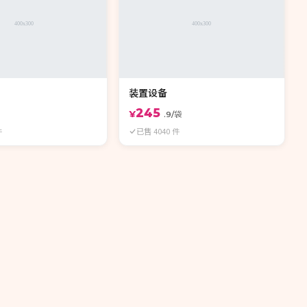
装置设备
245
¥
.9/袋
件
已售 4040 件