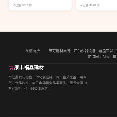
已售 4039 件
已售 4038 件
友情链接：
绿可建材商行
汇尔仪器设备
普盈百货
前海国际钢琴
博
康丰福鑫建材
专注批发与零售一体化供应链，源头直采覆盖日用百
货、食品饮料、电子电器等全品类商品，服务全国10
万+商户，48小时极速发货。