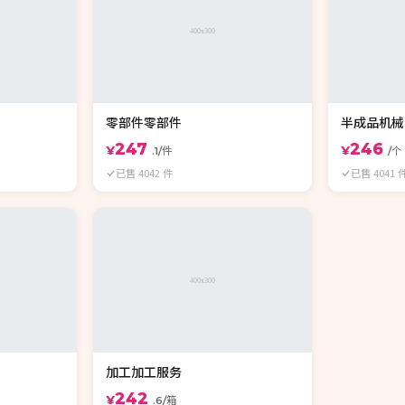
零部件零部件
半成品机械
247
246
¥
¥
.1/件
/个
已售 4042 件
已售 4041 
加工加工服务
242
¥
.6/箱