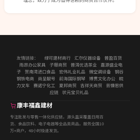
友情链接：
绿可建材商行
汇尔仪器设备
普盈百货
雨昂办公家具
子珊商贸
普洱优选茶业
嘉源盛业电
子
贺南湾进口食品
宏伟礼业礼品
微空调设备
钢谷
钢铁电商
尚呈靓号
前海国际钢琴
博贯文化办公
皖
力叉车
赛诺宁化工
夏邦商贸
吉祥天商贸
芸慷思供
应链
状元宝贝礼品
康丰福鑫建材
专注批发与零售一体化供应链，源头直采覆盖日用百
货、食品饮料、电子电器等全品类商品，服务全国10
万+商户，48小时极速发货。