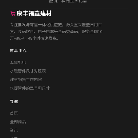
应链
状元宝贝礼品
康丰福鑫建材
专注批发与零售一体化供应链，源头直采覆盖日用百
货、食品饮料、电子电器等全品类商品，服务全国10
万+商户，48小时极速发货。
商品中心
五金机电
水暖管件尺寸对照表
建材销售工作内容
水暖管件的型号和尺寸
导航
首页
全部商品
资讯