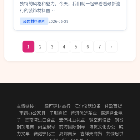
独特的风格和魅力。今天，我们就一起来看看最新流
行的装饰材料图…
装饰材料图片
2026-06-29
1
2
3
4
5
6
7
›
友情链接：
绿可建材商行
汇尔仪器设备
普盈百货
雨昂办公家具
子珊商贸
普洱优选茶业
嘉源盛业电
子
贺南湾进口食品
宏伟礼业礼品
微空调设备
钢谷
钢铁电商
尚呈靓号
前海国际钢琴
博贯文化办公
皖
力叉车
赛诺宁化工
夏邦商贸
吉祥天商贸
芸慷思供