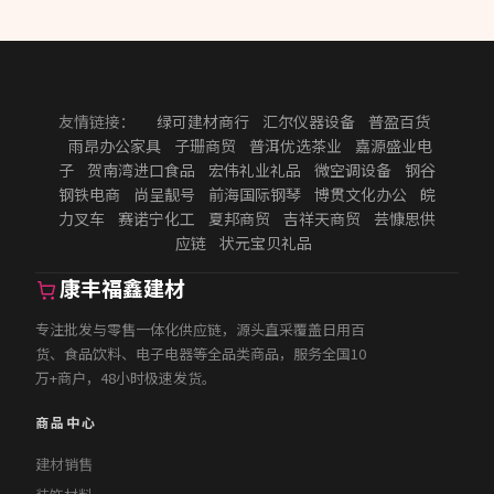
友情链接：
绿可建材商行
汇尔仪器设备
普盈百货
雨昂办公家具
子珊商贸
普洱优选茶业
嘉源盛业电
子
贺南湾进口食品
宏伟礼业礼品
微空调设备
钢谷
钢铁电商
尚呈靓号
前海国际钢琴
博贯文化办公
皖
力叉车
赛诺宁化工
夏邦商贸
吉祥天商贸
芸慷思供
应链
状元宝贝礼品
康丰福鑫建材
专注批发与零售一体化供应链，源头直采覆盖日用百
货、食品饮料、电子电器等全品类商品，服务全国10
万+商户，48小时极速发货。
商品中心
建材销售